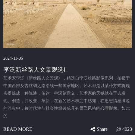
2024-11-06
李泛新丝路人文景观选Ⅱ
艺术家李泛《新丝路人文景观》，精选自李泛丝路影像系列，拍摄于
中国西部及古丝绸之路沿线一些国家地区。艺术都是以某种方式将现
实提炼成一种陈述，传达一种深刻意义，艺术家的天赋就在于去发
现、创造，并改变、革新，在新的艺术积淀中感知，在思想情感满溢
的淬火中，将时代性与社会性熔铸成具有属己风格的心理影像。如此
的
Share
4023
READ MORE