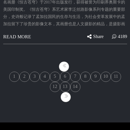
名画册《恒古苍穹》于2017年出版发行，获得被誉为印刷界奥斯卡的
美国印制奖。《恒古苍穹》系艺术家李泛丝路影像系列专题的重要部
分，史诗般记录了孟加拉国民的生存与生活，为社会变革发展中的孟
加拉留下了珍贵的影像文本，其画册也是人文摄影的精品，是摄影画
Share
4189
READ MORE
1
2
3
4
5
6
7
8
9
10
11
12
13
14